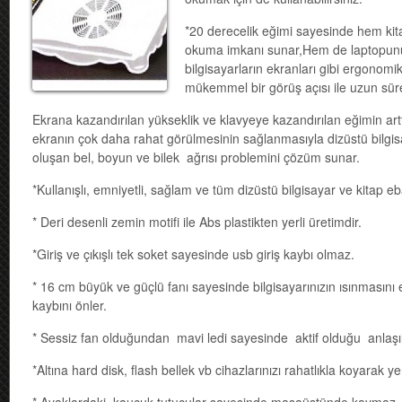
*20 derecelik eğimi sayesinde hem kita
okuma imkanı sunar,Hem de laptopunu
bilgisayarların ekranları gibi ergonomik
mükemmel bir görüş açısı ile uzun süre
Ekrana kazandırılan yükseklik ve klavyeye kazandırılan eğimin artt
ekranın çok daha rahat görülmesinin sağlanmasıyla dizüstü bilgisa
oluşan bel, boyun ve bilek ağrısı problemini çözüm sunar.
*Kullanışlı, emniyetli, sağlam ve tüm dizüstü bilgisayar ve kitap e
* Deri desenli zemin motifi ile Abs plastikten yerli üretimdir.
*Giriş ve çıkışlı tek soket sayesinde usb giriş kaybı olmaz.
* 16 cm büyük ve güçlü fanı sayesinde bilgisayarınızın ısınmasın
kaybını önler.
* Sessiz fan olduğundan mavi ledi sayesinde aktif olduğu anlaşıl
*Altına hard disk, flash bellek vb cihazlarınızı rahatlıkla koyarak y