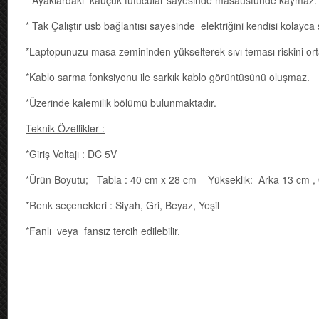
* Ayaklardaki kauçuk tutucular sayesinde masaüstünde kaymaz.
* Tak Çalıştır usb bağlantısı sayesinde elektriğini kendisi kolayca 
*Laptopunuzu masa zemininden yükselterek sıvı teması riskini orta
*Kablo sarma fonksiyonu ile sarkık kablo görüntüsünü oluşmaz.
*Üzerinde kalemilik bölümü bulunmaktadır.
Teknik Özellikler :
*Giriş Voltajı : DC 5V
*Ürün Boyutu; Tabla : 40 cm x 28 cm Yükseklik: Arka 13 cm ,
*Renk seçenekleri : Siyah, Gri, Beyaz, Yeşil
*Fanlı veya fansız tercih edilebilir.