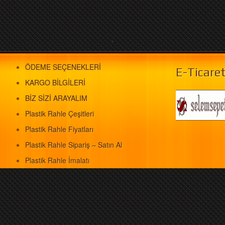
.
ÖDEME SEÇENEKLERİ
E-Ticare
KARGO BİLGİLERİ
BİZ SİZİ ARAYALIM
Plastik Rahle Çeşitleri
Plastik Rahle Fiyatları
Plastik Rahle Sipariş – Satın Al
Plastik Rahle İmalatı