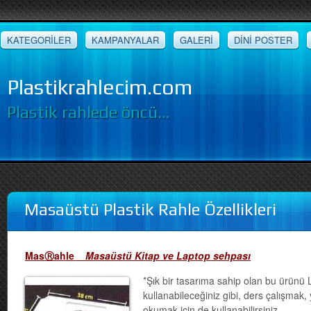
KATEGORİLER
KAMPANYALAR
GALERİ
DİNİ POSTER
Plastikrahlecim.com
Plastik rahlede öncü…
Masaüstü Plastik Rahle Özellikleri
Mas
Ⓡ
ahle
Masaüstü Kitap ve Laptop sehpası
*Şık bir tasarıma sahip olan bu ürünü
kullanabileceğiniz gibi, ders çalışmak,
okumak için de kullanabilirsiniz.