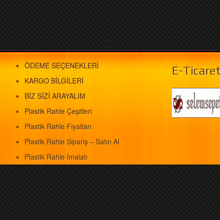
.
ÖDEME SEÇENEKLERİ
E-Ticare
KARGO BİLGİLERİ
BİZ SİZİ ARAYALIM
Plastik Rahle Çeşitleri
Plastik Rahle Fiyatları
Plastik Rahle Sipariş – Satın Al
Plastik Rahle İmalatı