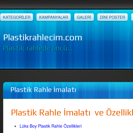
KATEGORİLER
KAMPANYALAR
GALERİ
DİNİ POSTER
Plastikrahlecim.com
Plastik rahlede öncü…
Plastik Rahle İmalatı
Plastik Rahle İmalatı ve Özellikl
Lüks Boy Plastik Rahle Özellikleri